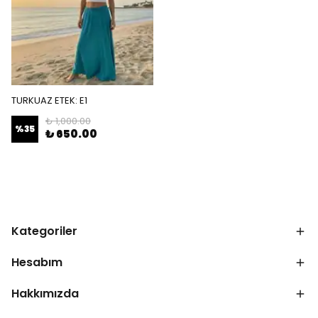
TURKUAZ ETEK: E1
₺ 1,000.00
%
35
₺ 650.00
Kategoriler
Hesabım
Hakkımızda