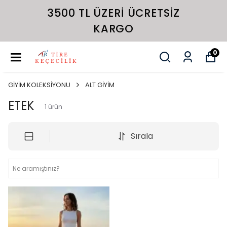
3500 TL ÜZERI ÜCRETSIZ
KARGO
0
GİYİM KOLEKSİYONU
ALT GİYİM
ETEK
1
ürün
Sırala