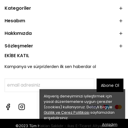
Kategoriler
Hesabım
Hakkımızda
Sözleşmeler
EKİBE KATIL
Kampanya ve sürprizlerden ilk sen haberdar ol
Abone Ol
Alışveriş deneyiminizi iyileştirmek için
yasal düzenlemelere uygun çerezler
(cookies) kullanıyoruz. Detaylı bilgiye
Gizlilik ve Çerez Politikası
sayfamızdan
erişebilirsiniz.
Anladım
©2023 Tüm Hakları Saklıdır - ikas E-Ticaret
Altyapısı ile