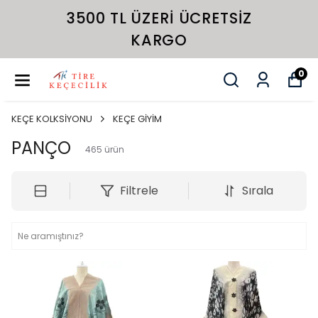
3500 TL ÜZERI ÜCRETSIZ
KARGO
0
KEÇE KOLKSİYONU
KEÇE GİYİM
PANÇO
465
ürün
Filtrele
Sırala