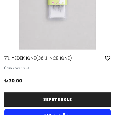
7'Lİ YEDEK İĞNE(36'LI İNCE İĞNE)
Ürün Kodu
:
Yİ-1
₺ 70.00
SEPETE EKLE