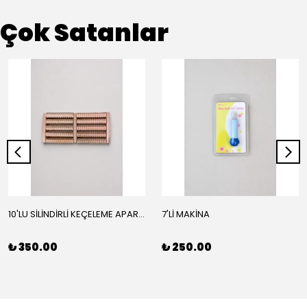
Çok Satanlar
10'LU SİLİNDİRLİ KEÇELEME APARATI
7'Lİ MAKİNA
₺ 350.00
₺ 250.00