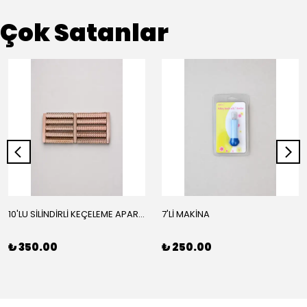
Çok Satanlar
10'LU SİLİNDİRLİ KEÇELEME APARATI
7'Lİ MAKİNA
₺ 350.00
₺ 250.00