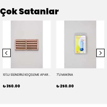
Çok Satanlar
10'LU SİLİNDİRLİ KEÇELEME APARATI
7'Lİ MAKİNA
₺ 350.00
₺ 250.00