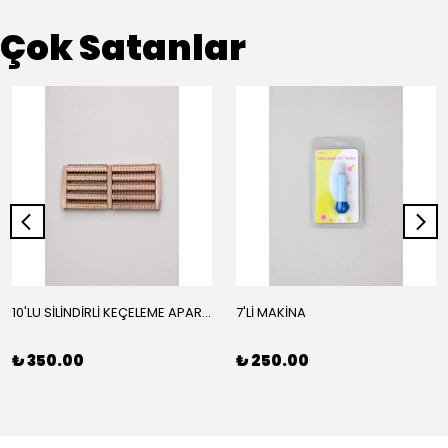
Çok Satanlar
10'LU SİLİNDİRLİ KEÇELEME APARATI
7'Lİ MAKİNA
₺ 350.00
₺ 250.00