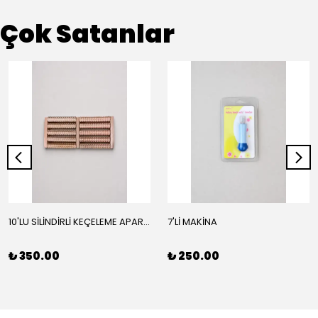
Çok Satanlar
10'LU SİLİNDİRLİ KEÇELEME APARATI
7'Lİ MAKİNA
₺ 350.00
₺ 250.00