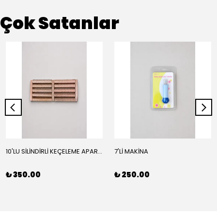
Çok Satanlar
10'LU SİLİNDİRLİ KEÇELEME APARATI
7'Lİ MAKİNA
₺ 350.00
₺ 250.00