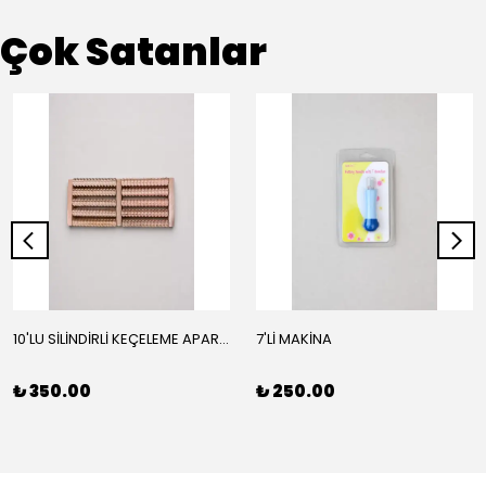
Çok Satanlar
10'LU SİLİNDİRLİ KEÇELEME APARATI
7'Lİ MAKİNA
₺ 350.00
₺ 250.00