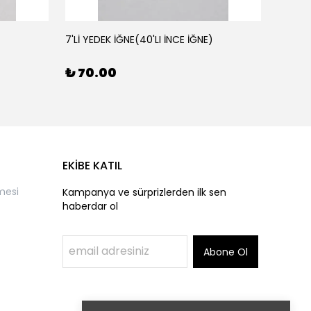
7'Lİ YEDEK İĞNE(40'LI İNCE İĞNE)
AHŞAP 
₺ 70.00
₺ 50
EKİBE KATIL
mesi
Kampanya ve sürprizlerden ilk sen
haberdar ol
Abone Ol