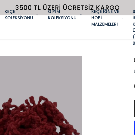
3500 TL ÜZERI ÜCRETSIZ KARGO
KEÇE
GİYİM
KEÇE İĞNE VE
KOLEKSİYONU
KOLEKSİYONU
HOBİ
İ
MALZEMELERİ