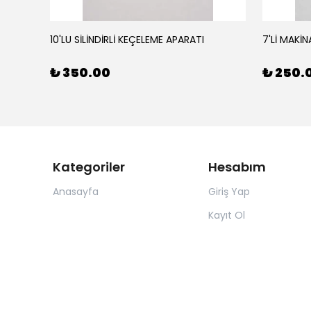
10'LU SİLİNDİRLİ KEÇELEME APARATI
7'Lİ MAKİN
₺ 350.00
₺ 250.
Kategoriler
Hesabım
Anasayfa
Giriş Yap
Kayıt Ol