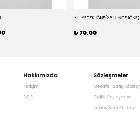
A
7'Lİ YEDEK İĞNE(36'LI İNCE İĞNE)
00
₺ 70.00
Hakkımızda
Sözleşmeler
İletişim
Mesafeli Satış Sözleş
S.S.S
Gizlilik Sözleşmesi
İptal & İade Politikası