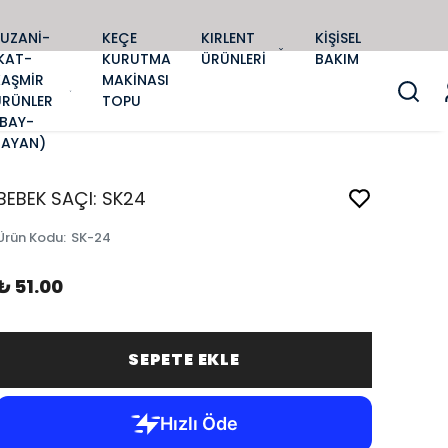
SUZANİ-
KEÇE
KIRLENT
KİŞİSEL
KAT-
KURUTMA
ÜRÜNLERİ
BAKIM
KAŞMİR
MAKİNASI
ÜRÜNLER
TOPU
(BAY-
BAYAN)
BEBEK SAÇI: SK24
Ürün Kodu
:
SK-24
₺ 51.00
SEPETE EKLE