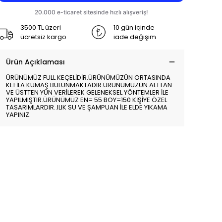
3500 TL üzeri
10 gün içinde
ücretsiz kargo
iade değişim
Ürün Açıklaması
ÜRÜNÜMÜZ FULL KEÇELİDİR.ÜRÜNÜMÜZÜN ORTASINDA
KEFİLA KUMAŞ BULUNMAKTADIR.ÜRÜNÜMÜZÜN ALTTAN
VE ÜSTTEN YÜN VERİLEREK GELENEKSEL YÖNTEMLER İLE
YAPILMIŞTIR.ÜRÜNÜMÜZ EN= 55 BOY=150 KİŞİYE ÖZEL
TASARIMLARDIR..ILIK SU VE ŞAMPUAN İLE ELDE YIKAMA
YAPINIZ.