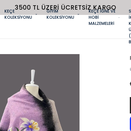
3500 TL ÜZERI ÜCRETSIZ KARGO
KEÇE
GİYİM
KEÇE İĞNE VE
KOLEKSİYONU
KOLEKSİYONU
HOBİ
İ
MALZEMELERİ