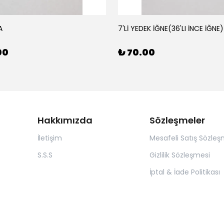
A
7'Lİ YEDEK İĞNE(36'LI İNCE İĞNE)
00
₺ 70.00
Hakkımızda
Sözleşmeler
İletişim
Mesafeli Satış Sözleş
S.S.S
Gizlilik Sözleşmesi
İptal & İade Politikası