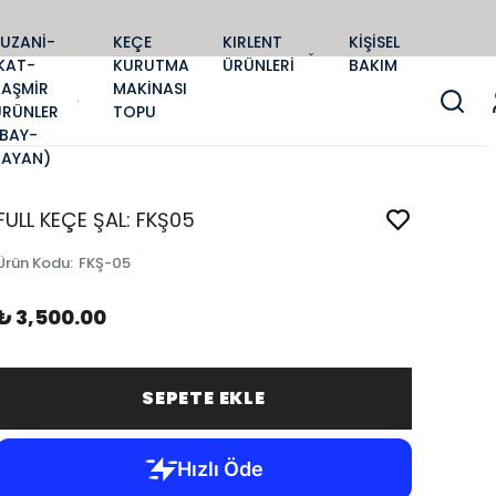
SUZANİ-
KEÇE
KIRLENT
KİŞİSEL
KAT-
KURUTMA
ÜRÜNLERİ
BAKIM
KAŞMİR
MAKİNASI
ÜRÜNLER
TOPU
(BAY-
BAYAN)
FULL KEÇE ŞAL: FKŞ05
Ürün Kodu
:
FKŞ-05
₺ 3,500.00
SEPETE EKLE