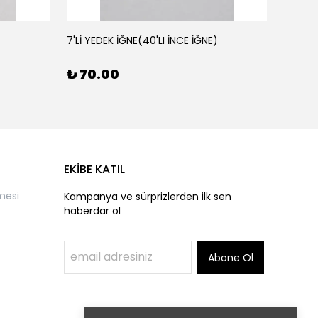
7'Lİ YEDEK İĞNE(40'LI İNCE İĞNE)
AHŞAP 
₺ 70.00
₺ 50
EKİBE KATIL
mesi
Kampanya ve sürprizlerden ilk sen
haberdar ol
Abone Ol