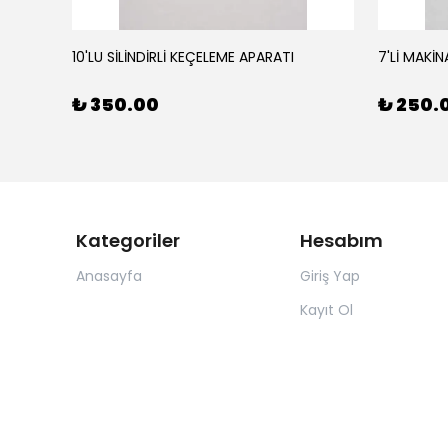
10'LU SİLİNDİRLİ KEÇELEME APARATI
7'Lİ MAKİN
₺ 350.00
₺ 250.
Kategoriler
Hesabım
Anasayfa
Giriş Yap
Kayıt Ol