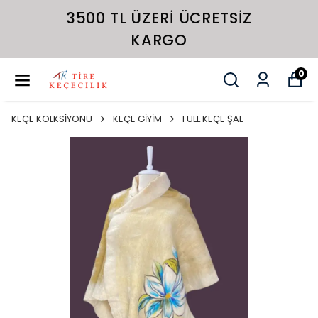
3500 TL ÜZERI ÜCRETSIZ
KARGO
0
KEÇE KOLKSİYONU
KEÇE GİYİM
FULL KEÇE ŞAL