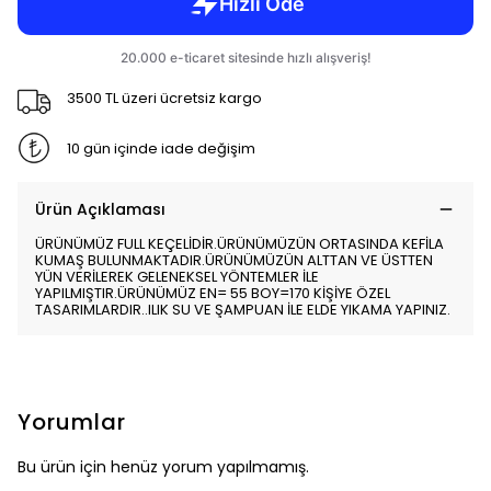
3500 TL üzeri ücretsiz kargo
10 gün içinde iade değişim
Ürün Açıklaması
ÜRÜNÜMÜZ FULL KEÇELİDİR.ÜRÜNÜMÜZÜN ORTASINDA KEFİLA
KUMAŞ BULUNMAKTADIR.ÜRÜNÜMÜZÜN ALTTAN VE ÜSTTEN
YÜN VERİLEREK GELENEKSEL YÖNTEMLER İLE
YAPILMIŞTIR.ÜRÜNÜMÜZ EN= 55 BOY=170 KİŞİYE ÖZEL
TASARIMLARDIR..ILIK SU VE ŞAMPUAN İLE ELDE YIKAMA YAPINIZ.
Yorumlar
Bu ürün için henüz yorum yapılmamış.