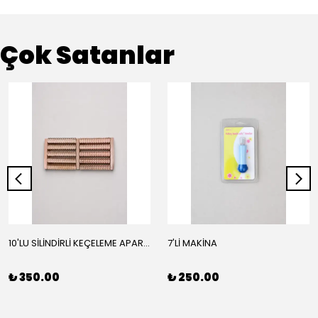
Çok Satanlar
10'LU SİLİNDİRLİ KEÇELEME APARATI
7'Lİ MAKİNA
₺ 350.00
₺ 250.00