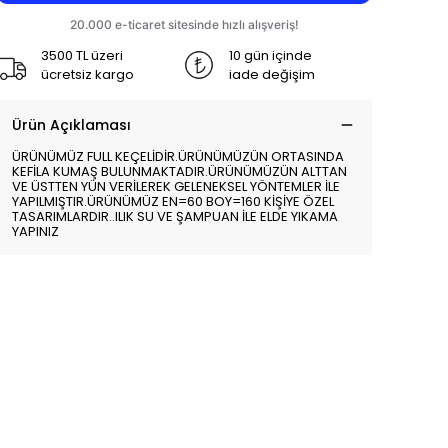
3500 TL üzeri
10 gün içinde
ücretsiz kargo
iade değişim
Ürün Açıklaması
ÜRÜNÜMÜZ FULL KEÇELİDİR.ÜRÜNÜMÜZÜN ORTASINDA
KEFİLA KUMAŞ BULUNMAKTADIR.ÜRÜNÜMÜZÜN ALTTAN
VE ÜSTTEN YÜN VERİLEREK GELENEKSEL YÖNTEMLER İLE
YAPILMIŞTIR.ÜRÜNÜMÜZ EN=60 BOY=160 KİŞİYE ÖZEL
TASARIMLARDIR..ILIK SU VE ŞAMPUAN İLE ELDE YIKAMA
YAPINIZ