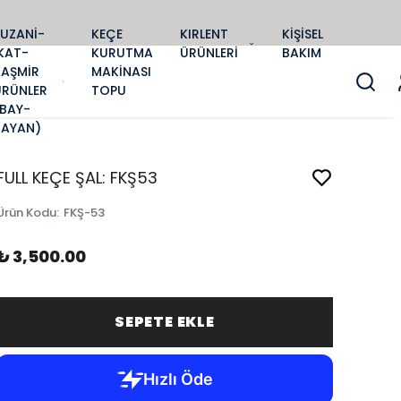
SUZANİ-
KEÇE
KIRLENT
KİŞİSEL
KAT-
KURUTMA
ÜRÜNLERİ
BAKIM
KAŞMİR
MAKİNASI
ÜRÜNLER
TOPU
(BAY-
BAYAN)
FULL KEÇE ŞAL: FKŞ53
Ürün Kodu
:
FKŞ-53
₺ 3,500.00
SEPETE EKLE