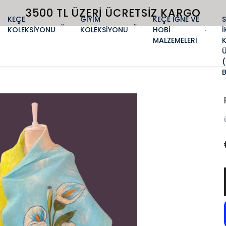
3500 TL ÜZERI ÜCRETSIZ KARGO
KEÇE
GİYİM
KEÇE İĞNE VE
KOLEKSİYONU
KOLEKSİYONU
HOBİ
İ
MALZEMELERİ