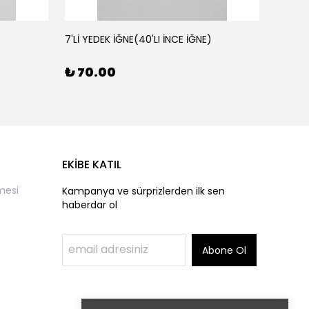
7'Lİ YEDEK İĞNE(40'LI İNCE İĞNE)
AHŞAP 
₺ 70.00
₺ 50
EKİBE KATIL
mesi
Kampanya ve sürprizlerden ilk sen
haberdar ol
Abone Ol