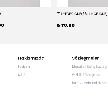
A
7'Lİ YEDEK İĞNE(36'LI İNCE İĞNE)
00
₺ 70.00
Hakkımızda
Sözleşmeler
İletişim
Mesafeli Satış Sözleş
S.S.S
Gizlilik Sözleşmesi
İptal & İade Politikası