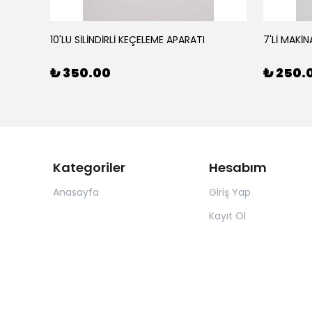
10'LU SİLİNDİRLİ KEÇELEME APARATI
7'Lİ MAKİN
₺ 350.00
₺ 250.
Kategoriler
Hesabım
Anasayfa
Giriş Yap
Kayıt Ol