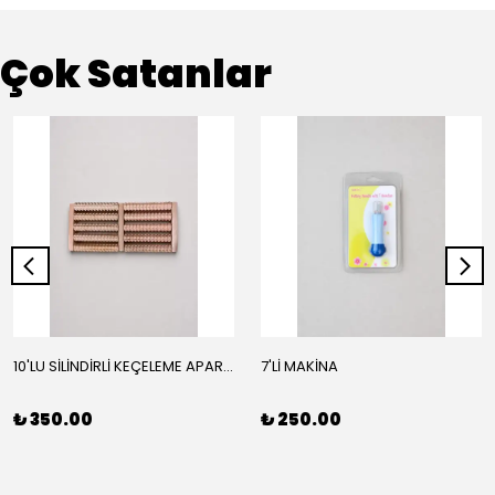
Çok Satanlar
10'LU SİLİNDİRLİ KEÇELEME APARATI
7'Lİ MAKİNA
₺ 350.00
₺ 250.00