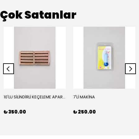
Çok Satanlar
10'LU SİLİNDİRLİ KEÇELEME APARATI
7'Lİ MAKİNA
₺ 350.00
₺ 250.00