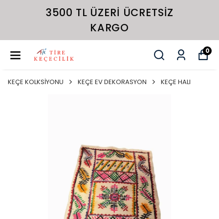
3500 TL ÜZERI ÜCRETSIZ
KARGO
0
KEÇE KOLKSİYONU
KEÇE EV DEKORASYON
KEÇE HALI