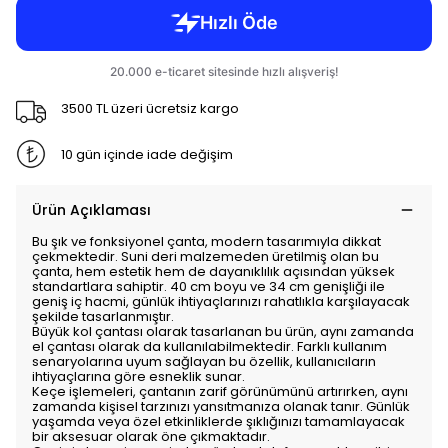
3500 TL üzeri ücretsiz kargo
10 gün içinde iade değişim
Ürün Açıklaması
Bu şık ve fonksiyonel çanta, modern tasarımıyla dikkat
çekmektedir. Suni deri malzemeden üretilmiş olan bu
çanta, hem estetik hem de dayanıklılık açısından yüksek
standartlara sahiptir. 40 cm boyu ve 34 cm genişliği ile
geniş iç hacmi, günlük ihtiyaçlarınızı rahatlıkla karşılayacak
şekilde tasarlanmıştır.
Büyük kol çantası olarak tasarlanan bu ürün, aynı zamanda
el çantası olarak da kullanılabilmektedir. Farklı kullanım
senaryolarına uyum sağlayan bu özellik, kullanıcıların
ihtiyaçlarına göre esneklik sunar.
Keçe işlemeleri, çantanın zarif görünümünü artırırken, aynı
zamanda kişisel tarzınızı yansıtmanıza olanak tanır. Günlük
yaşamda veya özel etkinliklerde şıklığınızı tamamlayacak
bir aksesuar olarak öne çıkmaktadır.