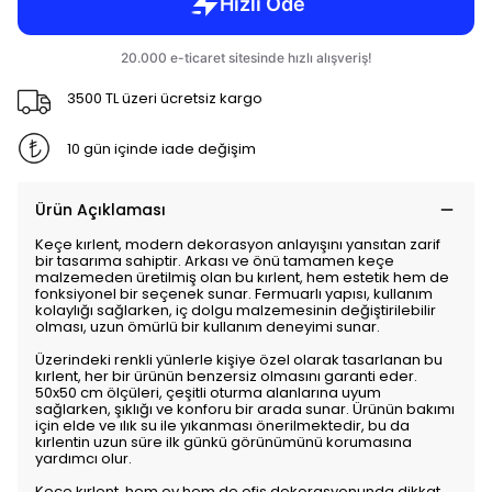
3500 TL üzeri ücretsiz kargo
10 gün içinde iade değişim
Ürün Açıklaması
Keçe kırlent, modern dekorasyon anlayışını yansıtan zarif
bir tasarıma sahiptir. Arkası ve önü tamamen keçe
malzemeden üretilmiş olan bu kırlent, hem estetik hem de
fonksiyonel bir seçenek sunar. Fermuarlı yapısı, kullanım
kolaylığı sağlarken, iç dolgu malzemesinin değiştirilebilir
olması, uzun ömürlü bir kullanım deneyimi sunar.
Üzerindeki renkli yünlerle kişiye özel olarak tasarlanan bu
kırlent, her bir ürünün benzersiz olmasını garanti eder.
50x50 cm ölçüleri, çeşitli oturma alanlarına uyum
sağlarken, şıklığı ve konforu bir arada sunar. Ürünün bakımı
için elde ve ılık su ile yıkanması önerilmektedir, bu da
kırlentin uzun süre ilk günkü görünümünü korumasına
yardımcı olur.
Keçe kırlent, hem ev hem de ofis dekorasyonunda dikkat