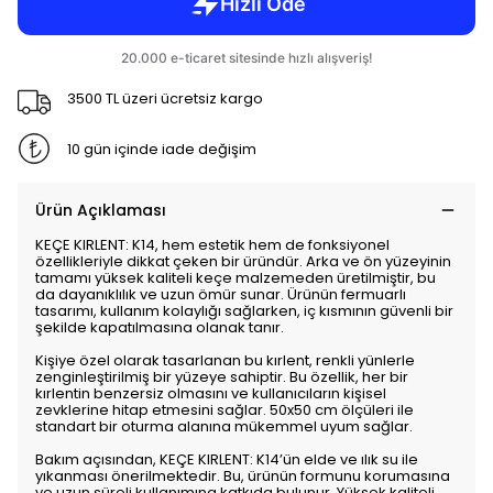
3500 TL üzeri ücretsiz kargo
10 gün içinde iade değişim
Ürün Açıklaması
KEÇE KIRLENT: K14, hem estetik hem de fonksiyonel
özellikleriyle dikkat çeken bir üründür. Arka ve ön yüzeyinin
tamamı yüksek kaliteli keçe malzemeden üretilmiştir, bu
da dayanıklılık ve uzun ömür sunar. Ürünün fermuarlı
tasarımı, kullanım kolaylığı sağlarken, iç kısmının güvenli bir
şekilde kapatılmasına olanak tanır.
Kişiye özel olarak tasarlanan bu kırlent, renkli yünlerle
zenginleştirilmiş bir yüzeye sahiptir. Bu özellik, her bir
kırlentin benzersiz olmasını ve kullanıcıların kişisel
zevklerine hitap etmesini sağlar. 50x50 cm ölçüleri ile
standart bir oturma alanına mükemmel uyum sağlar.
Bakım açısından, KEÇE KIRLENT: K14’ün elde ve ılık su ile
yıkanması önerilmektedir. Bu, ürünün formunu korumasına
ve uzun süreli kullanımına katkıda bulunur. Yüksek kaliteli