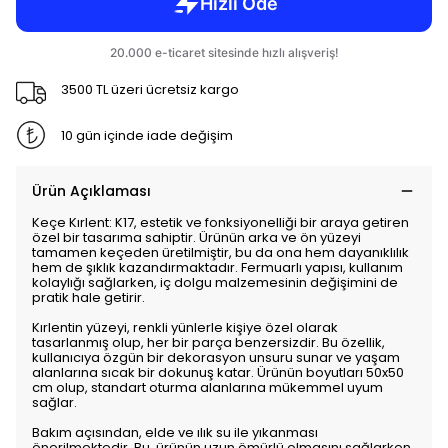
3500 TL üzeri ücretsiz kargo
10 gün içinde iade değişim
Ürün Açıklaması
Keçe Kırlent: K17, estetik ve fonksiyonelliği bir araya getiren
özel bir tasarıma sahiptir. Ürünün arka ve ön yüzeyi
tamamen keçeden üretilmiştir, bu da ona hem dayanıklılık
hem de şıklık kazandırmaktadır. Fermuarlı yapısı, kullanım
kolaylığı sağlarken, iç dolgu malzemesinin değişimini de
pratik hale getirir.
Kırlentin yüzeyi, renkli yünlerle kişiye özel olarak
tasarlanmış olup, her bir parça benzersizdir. Bu özellik,
kullanıcıya özgün bir dekorasyon unsuru sunar ve yaşam
alanlarına sıcak bir dokunuş katar. Ürünün boyutları 50x50
cm olup, standart oturma alanlarına mükemmel uyum
sağlar.
Bakım açısından, elde ve ılık su ile yıkanması
önerilmektedir. Bu, ürünün uzun ömürlü olmasını sağlarken,