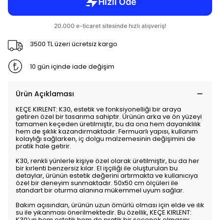
3500 TL üzeri ücretsiz kargo
10 gün içinde iade değişim
Ürün Açıklaması
KEÇE KIRLENT: K30, estetik ve fonksiyonelliği bir araya
getiren özel bir tasarıma sahiptir. Ürünün arka ve ön yüzeyi
tamamen keçeden üretilmiştir, bu da ona hem dayanıklılık
hem de şıklık kazandırmaktadır. Fermuarlı yapısı, kullanım
kolaylığı sağlarken, iç dolgu malzemesinin değişimini de
pratik hale getirir.
K30, renkli yünlerle kişiye özel olarak üretilmiştir, bu da her
bir kırlenti benzersiz kılar. El işçiliği ile oluşturulan bu
detaylar, ürünün estetik değerini artırmakta ve kullanıcıya
özel bir deneyim sunmaktadır. 50x50 cm ölçüleri ile
standart bir oturma alanına mükemmel uyum sağlar.
Bakım açısından, ürünün uzun ömürlü olması için elde ve ılık
su ile yıkanması önerilmektedir. Bu özellik, KEÇE KIRLENT:
K30’un hem estetik hem de pratik bir seçenek olmasını