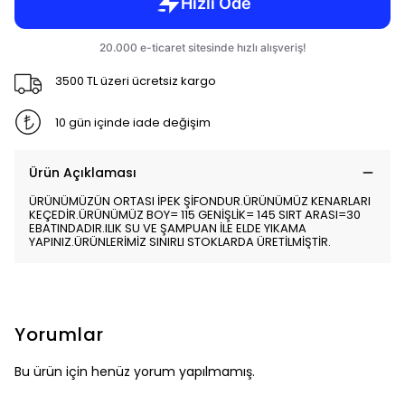
3500 TL üzeri ücretsiz kargo
10 gün içinde iade değişim
Ürün Açıklaması
ÜRÜNÜMÜZÜN ORTASI İPEK ŞİFONDUR.ÜRÜNÜMÜZ KENARLARI
KEÇEDİR.ÜRÜNÜMÜZ BOY= 115 GENİŞLİK= 145 SIRT ARASI=30
EBATINDADIR.ILIK SU VE ŞAMPUAN İLE ELDE YIKAMA
YAPINIZ.ÜRÜNLERİMİZ SINIRLI STOKLARDA ÜRETİLMİŞTİR.
Yorumlar
Bu ürün için henüz yorum yapılmamış.