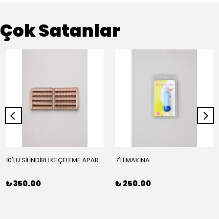
Çok Satanlar
10'LU SİLİNDİRLİ KEÇELEME APARATI
7'Lİ MAKİNA
₺ 350.00
₺ 250.00