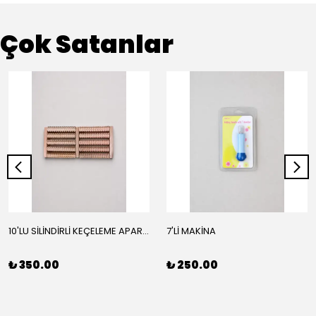
Çok Satanlar
10'LU SİLİNDİRLİ KEÇELEME APARATI
7'Lİ MAKİNA
₺ 350.00
₺ 250.00