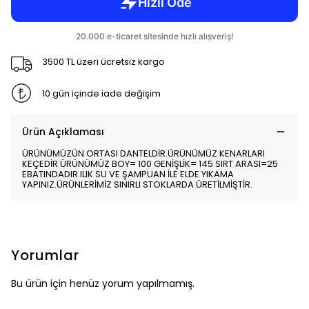
3500 TL üzeri ücretsiz kargo
10 gün içinde iade değişim
Ürün Açıklaması
ÜRÜNÜMÜZÜN ORTASI DANTELDİR.ÜRÜNÜMÜZ KENARLARI
KEÇEDİR.ÜRÜNÜMÜZ BOY= 100 GENİŞLİK= 145 SIRT ARASI=25
EBATINDADIR.ILIK SU VE ŞAMPUAN İLE ELDE YIKAMA
YAPINIZ.ÜRÜNLERİMİZ SINIRLI STOKLARDA ÜRETİLMİŞTİR.
Yorumlar
Bu ürün için henüz yorum yapılmamış.