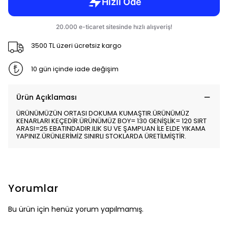
3500 TL üzeri ücretsiz kargo
10 gün içinde iade değişim
Ürün Açıklaması
ÜRÜNÜMÜZÜN ORTASI DOKUMA KUMAŞTIR.ÜRÜNÜMÜZ
KENARLARI KEÇEDİR.ÜRÜNÜMÜZ BOY= 130 GENİŞLİK= 120 SIRT
ARASI=25 EBATINDADIR.ILIK SU VE ŞAMPUAN İLE ELDE YIKAMA
YAPINIZ.ÜRÜNLERİMİZ SINIRLI STOKLARDA ÜRETİLMİŞTİR.
Yorumlar
Bu ürün için henüz yorum yapılmamış.