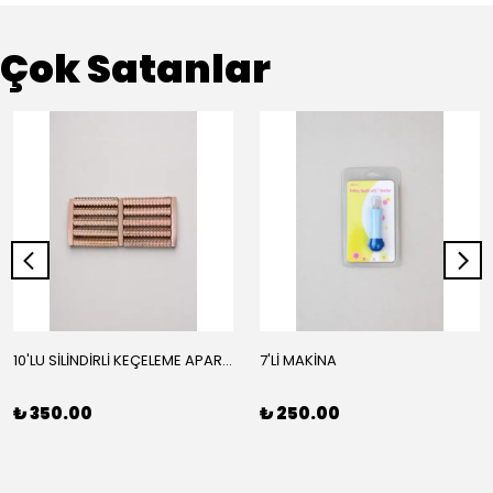
Çok Satanlar
10'LU SİLİNDİRLİ KEÇELEME APARATI
7'Lİ MAKİNA
₺ 350.00
₺ 250.00