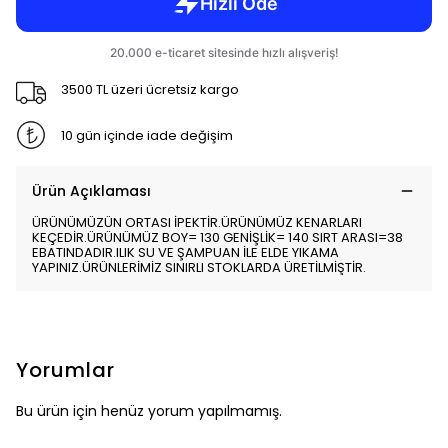
3500 TL üzeri ücretsiz kargo
10 gün içinde iade değişim
Ürün Açıklaması
ÜRÜNÜMÜZÜN ORTASI İPEKTİR.ÜRÜNÜMÜZ KENARLARI
KEÇEDİR.ÜRÜNÜMÜZ BOY= 130 GENİŞLİK= 140 SIRT ARASI=38
EBATINDADIR.ILIK SU VE ŞAMPUAN İLE ELDE YIKAMA
YAPINIZ.ÜRÜNLERİMİZ SINIRLI STOKLARDA ÜRETİLMİŞTİR.
Yorumlar
Bu ürün için henüz yorum yapılmamış.