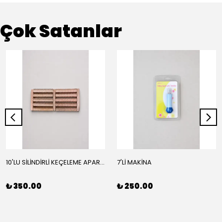
Çok Satanlar
10'LU SİLİNDİRLİ KEÇELEME APARATI
7'Lİ MAKİNA
₺ 350.00
₺ 250.00