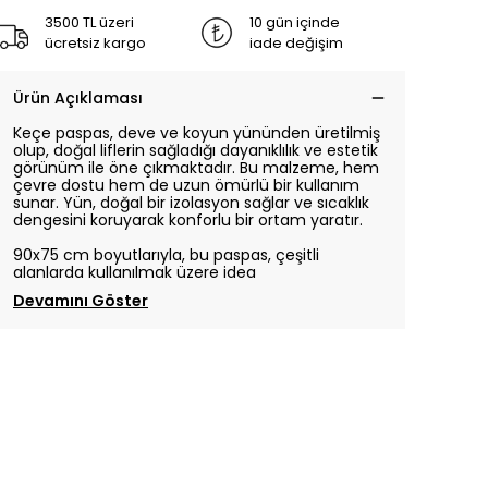
3500 TL üzeri
10 gün içinde
ücretsiz kargo
iade değişim
Ürün Açıklaması
Keçe paspas, deve ve koyun yününden üretilmiş
olup, doğal liflerin sağladığı dayanıklılık ve estetik
görünüm ile öne çıkmaktadır. Bu malzeme, hem
çevre dostu hem de uzun ömürlü bir kullanım
sunar. Yün, doğal bir izolasyon sağlar ve sıcaklık
dengesini koruyarak konforlu bir ortam yaratır.
90x75 cm boyutlarıyla, bu paspas, çeşitli
alanlarda kullanılmak üzere idea
Devamını Göster