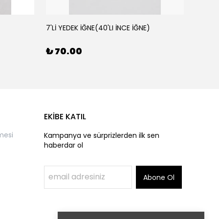
7'Lİ YEDEK İĞNE(40'LI İNCE İĞNE)
AHŞAP 
₺ 70.00
₺ 50
EKİBE KATIL
mesi
Kampanya ve sürprizlerden ilk sen
haberdar ol
Abone Ol