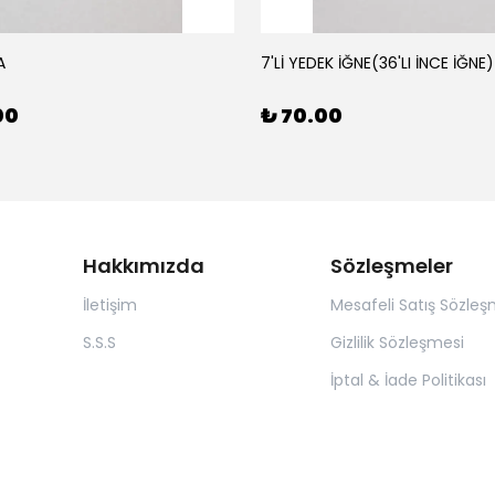
A
7'Lİ YEDEK İĞNE(36'LI İNCE İĞNE)
00
₺ 70.00
Hakkımızda
Sözleşmeler
İletişim
Mesafeli Satış Sözleş
S.S.S
Gizlilik Sözleşmesi
İptal & İade Politikası