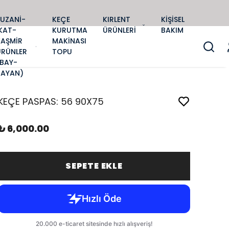
SUZANİ-
KEÇE
KIRLENT
KİŞİSEL
KAT-
KURUTMA
ÜRÜNLERİ
BAKIM
KAŞMİR
MAKİNASI
ÜRÜNLER
TOPU
(BAY-
BAYAN)
KEÇE PASPAS: 56 90X75
₺ 6,000.00
SEPETE EKLE