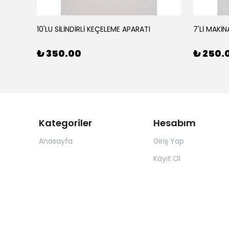
10'LU SİLİNDİRLİ KEÇELEME APARATI
7'Lİ MAKİN
₺ 350.00
₺ 250.
Kategoriler
Hesabım
Anasayfa
Giriş Yap
Kayıt Ol