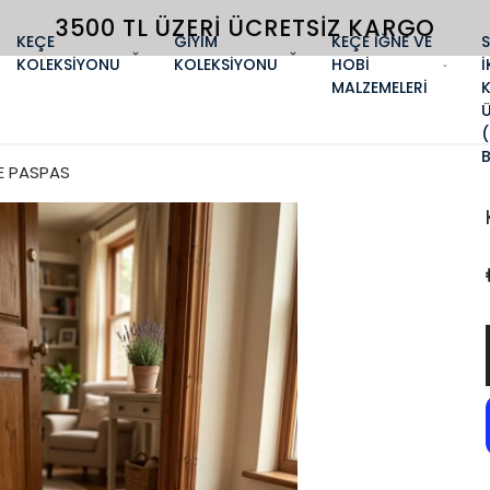
3500 TL ÜZERI ÜCRETSIZ KARGO
KEÇE
GİYİM
KEÇE İĞNE VE
KOLEKSİYONU
KOLEKSİYONU
HOBİ
İ
MALZEMELERİ
E PASPAS