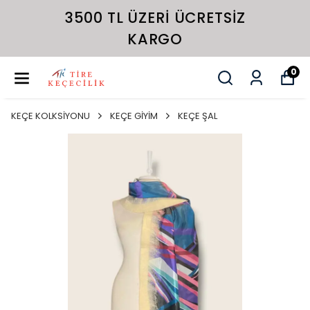
3500 TL ÜZERI ÜCRETSIZ
KARGO
0
KEÇE KOLKSİYONU
KEÇE GİYİM
KEÇE ŞAL