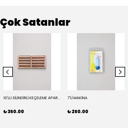
Çok Satanlar
10'LU SİLİNDİRLİ KEÇELEME APARATI
7'Lİ MAKİNA
₺ 350.00
₺ 250.00