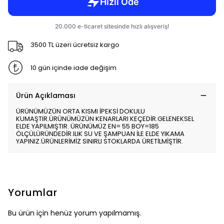
3500 TL üzeri ücretsiz kargo
10 gün içinde iade değişim
Ürün Açıklaması
ÜRÜNÜMÜZÜN ORTA KISMI İPEKSİ DOKULU
KUMAŞTIR.ÜRÜNÜMÜZÜN KENARLARI KEÇEDİR.GELENEKSEL
ELDE YAPILMIŞTIR. ÜRÜNÜMÜZ EN= 55 BOY=185
ÖLÇÜLÜRÜNDEDİR.ILIK SU VE ŞAMPUAN İLE ELDE YIKAMA
YAPINIZ.ÜRÜNLERİMİZ SINIRLI STOKLARDA ÜRETİLMİŞTİR.
Yorumlar
Bu ürün için henüz yorum yapılmamış.