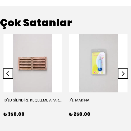
Çok Satanlar
10'LU SİLİNDİRLİ KEÇELEME APARATI
7'Lİ MAKİNA
₺ 350.00
₺ 250.00