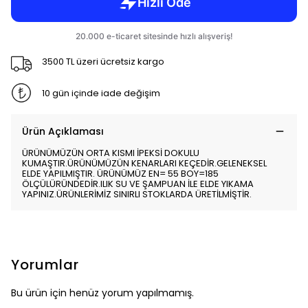
3500 TL üzeri ücretsiz kargo
10 gün içinde iade değişim
Ürün Açıklaması
ÜRÜNÜMÜZÜN ORTA KISMI İPEKSİ DOKULU
KUMAŞTIR.ÜRÜNÜMÜZÜN KENARLARI KEÇEDİR.GELENEKSEL
ELDE YAPILMIŞTIR. ÜRÜNÜMÜZ EN= 55 BOY=185
ÖLÇÜLÜRÜNDEDİR.ILIK SU VE ŞAMPUAN İLE ELDE YIKAMA
YAPINIZ.ÜRÜNLERİMİZ SINIRLI STOKLARDA ÜRETİLMİŞTİR.
Yorumlar
Bu ürün için henüz yorum yapılmamış.