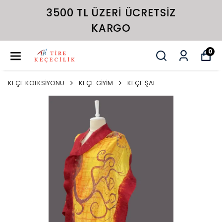
3500 TL ÜZERI ÜCRETSIZ
KARGO
0
KEÇE KOLKSİYONU
KEÇE GİYİM
KEÇE ŞAL