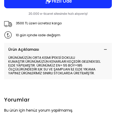
3500 TL üzeri ücretsiz kargo
10 gün içinde iade değişim
Ürün Açıklaması
ÜRÜNÜMÜZÜN ORTA KISMI İPEKSİ DOKULU
KUMAŞTIR.ÜRÜNÜMÜZÜN KENARLARI KEÇEDİR.GELENEKSEL
ELDE YAPILMIŞTIR. ÜRÜNÜMÜZ EN= 55 BOY=185
ÖLÇÜLÜRÜNDEDİR.ILIK SU VE ŞAMPUAN İLE ELDE YIKAMA
YAPINIZ.ÜRÜNLERİMİZ SINIRLI STOKLARDA ÜRETİLMİŞTİR.
Yorumlar
Bu ürün için henüz yorum yapılmamış.