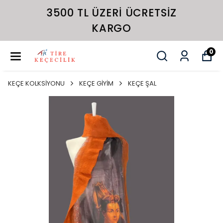
3500 TL ÜZERI ÜCRETSIZ
KARGO
0
KEÇE KOLKSİYONU
KEÇE GİYİM
KEÇE ŞAL