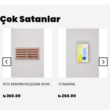
Çok Satanlar
10'LU SİLİNDİRLİ KEÇELEME APARATI
7'Lİ MAKİNA
₺ 350.00
₺ 250.00