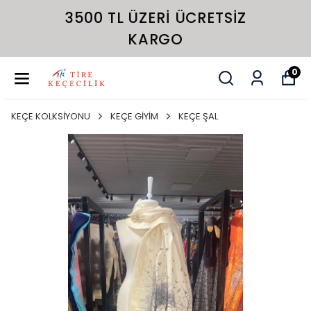
3500 TL ÜZERI ÜCRETSIZ
KARGO
0
KEÇE KOLKSİYONU
KEÇE GİYİM
KEÇE ŞAL