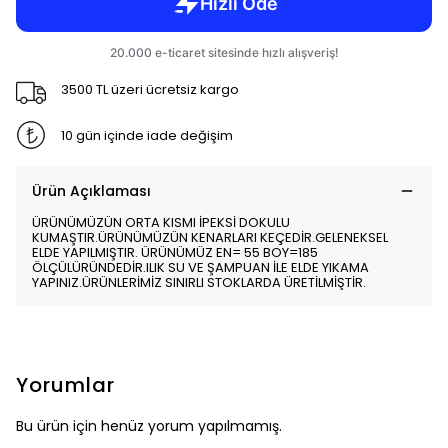
3500 TL üzeri ücretsiz kargo
10 gün içinde iade değişim
Ürün Açıklaması
ÜRÜNÜMÜZÜN ORTA KISMI İPEKSİ DOKULU
KUMAŞTIR.ÜRÜNÜMÜZÜN KENARLARI KEÇEDİR.GELENEKSEL
ELDE YAPILMIŞTIR. ÜRÜNÜMÜZ EN= 55 BOY=185
ÖLÇÜLÜRÜNDEDİR.ILIK SU VE ŞAMPUAN İLE ELDE YIKAMA
YAPINIZ.ÜRÜNLERİMİZ SINIRLI STOKLARDA ÜRETİLMİŞTİR.
Yorumlar
Bu ürün için henüz yorum yapılmamış.