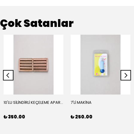
Çok Satanlar
10'LU SİLİNDİRLİ KEÇELEME APARATI
7'Lİ MAKİNA
₺ 350.00
₺ 250.00