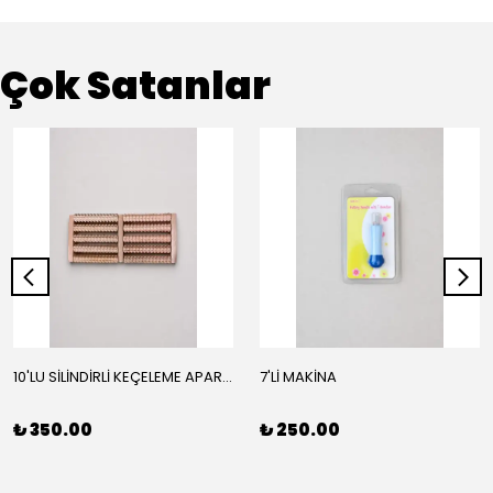
Çok Satanlar
10'LU SİLİNDİRLİ KEÇELEME APARATI
7'Lİ MAKİNA
₺ 350.00
₺ 250.00