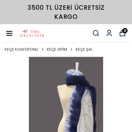
3500 TL ÜZERI ÜCRETSIZ
KARGO
0
KEÇE KOLKSİYONU
KEÇE GİYİM
KEÇE ŞAL