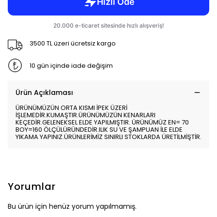
3500 TL üzeri ücretsiz kargo
10 gün içinde iade değişim
Ürün Açıklaması
ÜRÜNÜMÜZÜN ORTA KISMI İPEK ÜZERİ
İŞLEMEDİR.KUMAŞTIR.ÜRÜNÜMÜZÜN KENARLARI
KEÇEDİR.GELENEKSEL ELDE YAPILMIŞTIR. ÜRÜNÜMÜZ EN= 70
BOY=160 ÖLÇÜLÜRÜNDEDİR.ILIK SU VE ŞAMPUAN İLE ELDE
YIKAMA YAPINIZ.ÜRÜNLERİMİZ SINIRLI STOKLARDA ÜRETİLMİŞTİR.
Yorumlar
Bu ürün için henüz yorum yapılmamış.