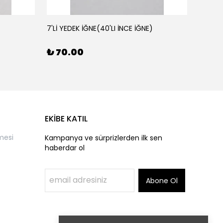
7'Lİ YEDEK İĞNE(40'LI İNCE İĞNE)
AHŞAP 
₺ 70.00
₺ 50
EKİBE KATIL
mesi
Kampanya ve sürprizlerden ilk sen
haberdar ol
Abone Ol