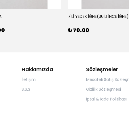
A
7'Lİ YEDEK İĞNE(36'LI İNCE İĞNE)
00
₺ 70.00
Hakkımızda
Sözleşmeler
İletişim
Mesafeli Satış Sözleş
S.S.S
Gizlilik Sözleşmesi
İptal & İade Politikası