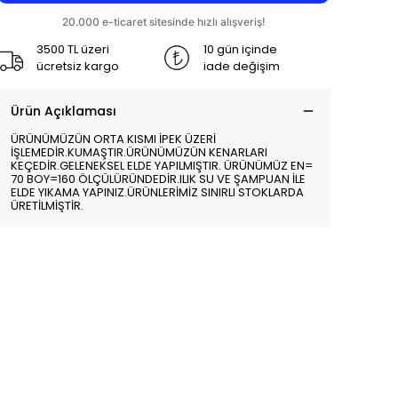
3500 TL üzeri
10 gün içinde
ücretsiz kargo
iade değişim
Ürün Açıklaması
ÜRÜNÜMÜZÜN ORTA KISMI İPEK ÜZERİ
İŞLEMEDİR.KUMAŞTIR.ÜRÜNÜMÜZÜN KENARLARI
KEÇEDİR.GELENEKSEL ELDE YAPILMIŞTIR. ÜRÜNÜMÜZ EN=
70 BOY=160 ÖLÇÜLÜRÜNDEDİR.ILIK SU VE ŞAMPUAN İLE
ELDE YIKAMA YAPINIZ.ÜRÜNLERİMİZ SINIRLI STOKLARDA
ÜRETİLMİŞTİR.