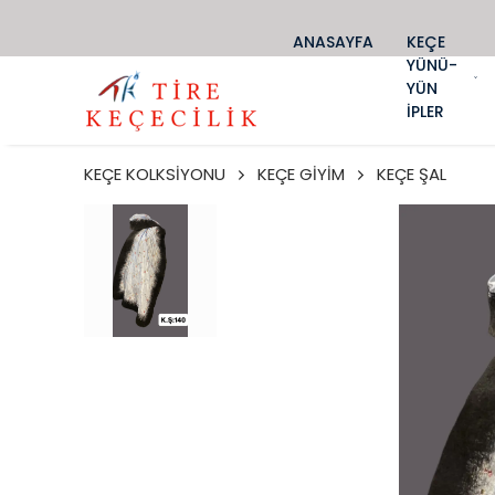
ANASAYFA
KEÇE
YÜNÜ-
YÜN
İPLER
KEÇE KOLKSİYONU
KEÇE GİYİM
KEÇE ŞAL