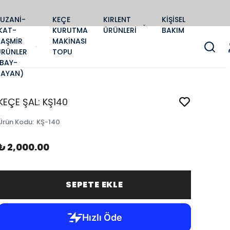
SUZANİ-
KEÇE
KIRLENT
KİŞİSEL
KAT-
KURUTMA
ÜRÜNLERİ
BAKIM
KAŞMİR
MAKİNASI
ÜRÜNLER
TOPU
(BAY-
BAYAN)
KEÇE ŞAL: KŞ140
Ürün Kodu
:
KŞ-140
₺ 2,000.00
SEPETE EKLE