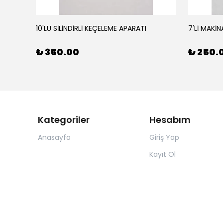
10'LU SİLİNDİRLİ KEÇELEME APARATI
7'Lİ MAKİN
₺ 350.00
₺ 250.
Kategoriler
Hesabım
Anasayfa
Giriş Yap
Kayıt Ol