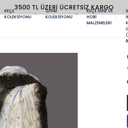
3500 TL ÜZERI ÜCRETSIZ KARGO
KEÇE
GİYİM
KEÇE İĞNE VE
KOLEKSİYONU
KOLEKSİYONU
HOBİ
İ
MALZEMELERİ