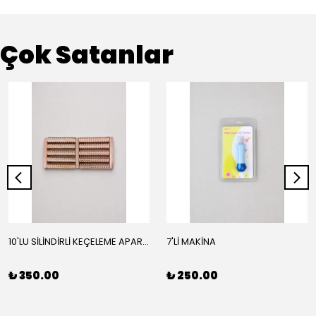
Çok Satanlar
10'LU SİLİNDİRLİ KEÇELEME APARATI
7'Lİ MAKİNA
₺ 350.00
₺ 250.00