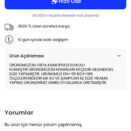
3500 TL üzeri ücretsiz kargo
10 gün içinde iade değişim
Ürün Açıklaması
ÜRÜNÜMÜZÜN ORTA KISMI İPEKSİ DOKULU
KUMAŞTIR.ÜRÜNÜMÜZÜN KENARLARI KEÇEDİR.GELENEKSEL
ELDE YAPILMIŞTIR. ÜRÜNÜMÜZ EN= 55 BOY=185
ÖLÇÜLÜRÜNDEDİR.ILIK SU VE ŞAMPUAN İLE ELDE YIKAMA
YAPINIZ.ÜRÜNLERİMİZ SINIRLI STOKLARDA ÜRETİLMİŞTİR.
Yorumlar
Bu ürün için henüz yorum yapılmamış.