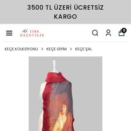
3500 TL ÜZERI ÜCRETSIZ
KARGO
0
KEÇE KOLKSİYONU
KEÇE GİYİM
KEÇE ŞAL