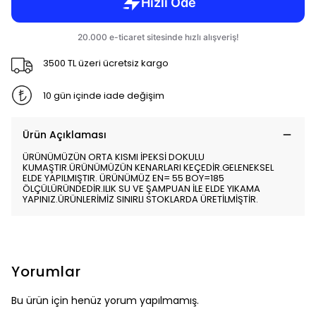
3500 TL üzeri ücretsiz kargo
10 gün içinde iade değişim
Ürün Açıklaması
ÜRÜNÜMÜZÜN ORTA KISMI İPEKSİ DOKULU
KUMAŞTIR.ÜRÜNÜMÜZÜN KENARLARI KEÇEDİR.GELENEKSEL
ELDE YAPILMIŞTIR. ÜRÜNÜMÜZ EN= 55 BOY=185
ÖLÇÜLÜRÜNDEDİR.ILIK SU VE ŞAMPUAN İLE ELDE YIKAMA
YAPINIZ.ÜRÜNLERİMİZ SINIRLI STOKLARDA ÜRETİLMİŞTİR.
Yorumlar
Bu ürün için henüz yorum yapılmamış.