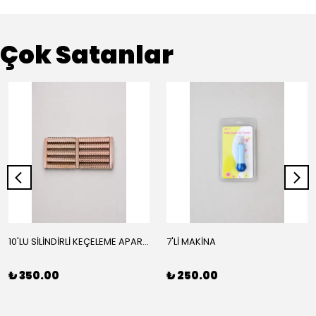
Çok Satanlar
10'LU SİLİNDİRLİ KEÇELEME APARATI
7'Lİ MAKİNA
₺ 350.00
₺ 250.00