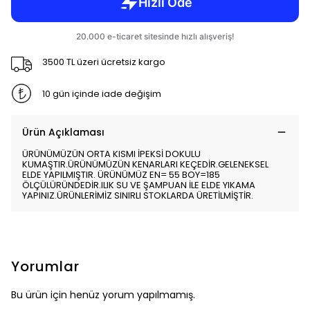
3500 TL üzeri ücretsiz kargo
10 gün içinde iade değişim
Ürün Açıklaması
ÜRÜNÜMÜZÜN ORTA KISMI İPEKSİ DOKULU
KUMAŞTIR.ÜRÜNÜMÜZÜN KENARLARI KEÇEDİR.GELENEKSEL
ELDE YAPILMIŞTIR. ÜRÜNÜMÜZ EN= 55 BOY=185
ÖLÇÜLÜRÜNDEDİR.ILIK SU VE ŞAMPUAN İLE ELDE YIKAMA
YAPINIZ.ÜRÜNLERİMİZ SINIRLI STOKLARDA ÜRETİLMİŞTİR.
Yorumlar
Bu ürün için henüz yorum yapılmamış.