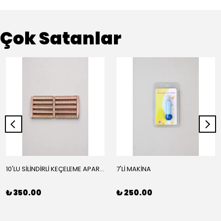
Çok Satanlar
10'LU SİLİNDİRLİ KEÇELEME APARATI
7'Lİ MAKİNA
₺ 350.00
₺ 250.00