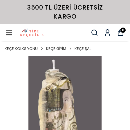
3500 TL ÜZERI ÜCRETSIZ
KARGO
0
KEÇE KOLKSİYONU
KEÇE GİYİM
KEÇE ŞAL