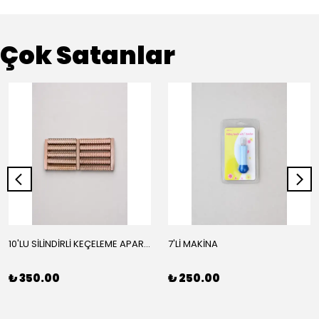
Çok Satanlar
10'LU SİLİNDİRLİ KEÇELEME APARATI
7'Lİ MAKİNA
₺ 350.00
₺ 250.00