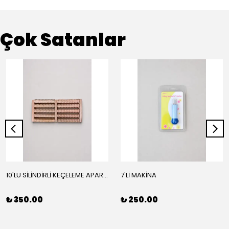
Çok Satanlar
10'LU SİLİNDİRLİ KEÇELEME APARATI
7'Lİ MAKİNA
₺ 350.00
₺ 250.00