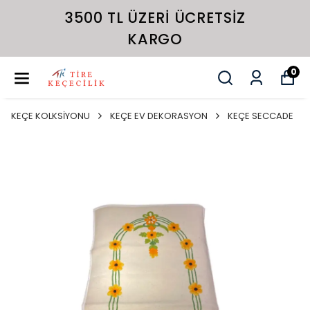
3500 TL ÜZERI ÜCRETSIZ
KARGO
0
KEÇE KOLKSİYONU
KEÇE EV DEKORASYON
KEÇE SECCADE