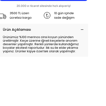
3500 TL üzeri
10 gün içinde
ücretsiz kargo
iade değişim
Ürün Açıklaması
Ürünümüz %100 merinos cinsi koyun yününden
üretilmiştir. Keçe üzerine iğneli keçelerle anonim
desenler yapılmıştır. Renkli yünlerde kullandığımız
boyalar ekotest raporludur. Ilık su ile elde yıkama
yapınız. Ürünler kişiye özel tek olarak yapılmıştır.