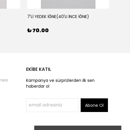
7'Lİ YEDEK İĞNE(40'LI İNCE İĞNE)
AHŞAP 
₺ 70.00
₺ 50
EKİBE KATIL
mesi
Kampanya ve sürprizlerden ilk sen
haberdar ol
Abone Ol