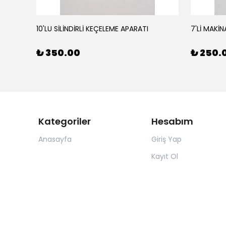
10'LU SİLİNDİRLİ KEÇELEME APARATI
7'Lİ MAKİN
₺ 350.00
₺ 250.
Kategoriler
Hesabım
Anasayfa
Giriş Yap
Kayıt Ol