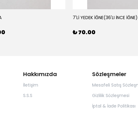
A
7'Lİ YEDEK İĞNE(36'LI İNCE İĞNE)
00
₺ 70.00
Hakkımızda
Sözleşmeler
İletişim
Mesafeli Satış Sözleş
S.S.S
Gizlilik Sözleşmesi
İptal & İade Politikası