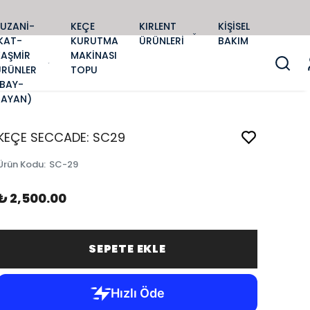
SUZANİ-
KEÇE
KIRLENT
KİŞİSEL
KAT-
KURUTMA
ÜRÜNLERİ
BAKIM
KAŞMİR
MAKİNASI
ÜRÜNLER
TOPU
(BAY-
BAYAN)
KEÇE SECCADE: SC29
Ürün Kodu
:
SC-29
₺ 2,500.00
SEPETE EKLE