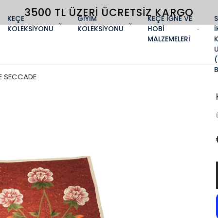
3500 TL ÜZERI ÜCRETSIZ KARGO
KEÇE
GİYİM
KEÇE İĞNE VE
KOLEKSİYONU
KOLEKSİYONU
HOBİ
İ
MALZEMELERİ
E SECCADE