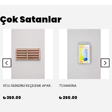
Çok Satanlar
10'LU SİLİNDİRLİ KEÇELEME APARATI
7'Lİ MAKİNA
₺ 350.00
₺ 250.00