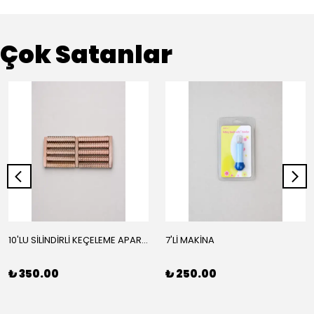
Çok Satanlar
10'LU SİLİNDİRLİ KEÇELEME APARATI
7'Lİ MAKİNA
₺ 350.00
₺ 250.00