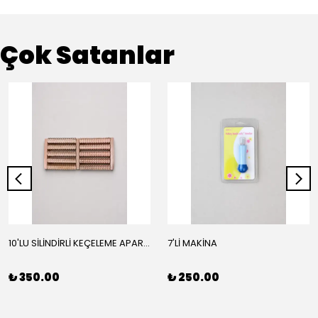
Çok Satanlar
10'LU SİLİNDİRLİ KEÇELEME APARATI
7'Lİ MAKİNA
₺ 350.00
₺ 250.00