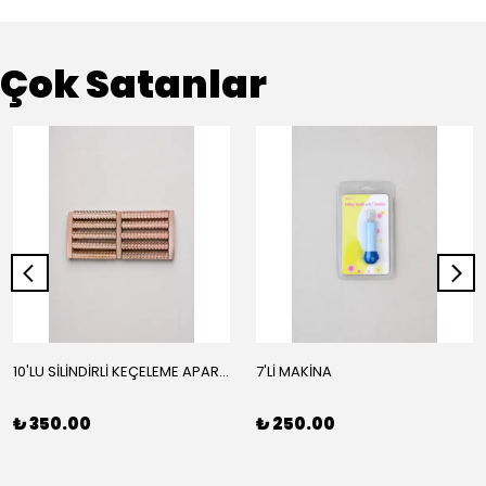
Çok Satanlar
10'LU SİLİNDİRLİ KEÇELEME APARATI
7'Lİ MAKİNA
₺ 350.00
₺ 250.00