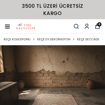
3500 TL ÜZERI ÜCRETSIZ
KARGO
0
KEÇE KOLKSİYONU
KEÇE EV DEKORASYON
KEÇE SECCADE