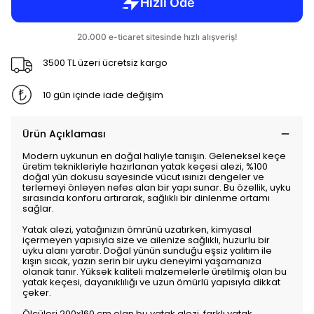
3500 TL üzeri ücretsiz kargo
10 gün içinde iade değişim
Ürün Açıklaması
Modern uykunun en doğal haliyle tanışın. Geleneksel keçe
üretim teknikleriyle hazırlanan yatak keçesi alezi, %100
doğal yün dokusu sayesinde vücut ısınızı dengeler ve
terlemeyi önleyen nefes alan bir yapı sunar. Bu özellik, uyku
sırasında konforu artırarak, sağlıklı bir dinlenme ortamı
sağlar.
Yatak alezi, yatağınızın ömrünü uzatırken, kimyasal
içermeyen yapısıyla size ve ailenize sağlıklı, huzurlu bir
uyku alanı yaratır. Doğal yünün sunduğu eşsiz yalıtım ile
kışın sıcak, yazın serin bir uyku deneyimi yaşamanıza
olanak tanır. Yüksek kaliteli malzemelerle üretilmiş olan bu
yatak keçesi, dayanıklılığı ve uzun ömürlü yapısıyla dikkat
çeker.
Ölçüleri 200x160 cm olan bu yatak alezi, farklı yatak