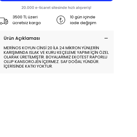
3500 TL üzeri
10 gün içinde
ücretsiz kargo
iade değişim
Ürün Açıklaması
MERİNOS KOYUN CİNSİ 20 İLA 24 MİKRON YÜNLERİN
KARIŞIMINDA ISLAK VE KURU KEÇELEME YAPIMI İÇİN ÖZEL
OLARAK ÜRETİLMİŞTİR. BOYALARIMIZ EKOTEST RAPORLU
OLUP KANSOROJEN İÇERMEZ. SAF DOĞAL YÜNDÜR.
İÇERİSİNDE KATKI YOKTUR.