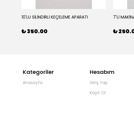
10'LU SİLİNDİRLİ KEÇELEME APARATI
7'Lİ MAKİN
₺ 350.00
₺ 250.
Kategoriler
Hesabım
Anasayfa
Giriş Yap
Kayıt Ol