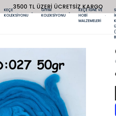
3500 TL ÜZERI ÜCRETSIZ KARGO
KEÇE
GİYİM
KEÇE İĞNE VE
KOLEKSİYONU
KOLEKSİYONU
HOBİ
İ
MALZEMELERİ