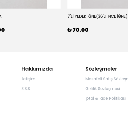
A
7'Lİ YEDEK İĞNE(36'LI İNCE İĞNE)
00
₺ 70.00
Hakkımızda
Sözleşmeler
İletişim
Mesafeli Satış Sözleş
S.S.S
Gizlilik Sözleşmesi
İptal & İade Politikası