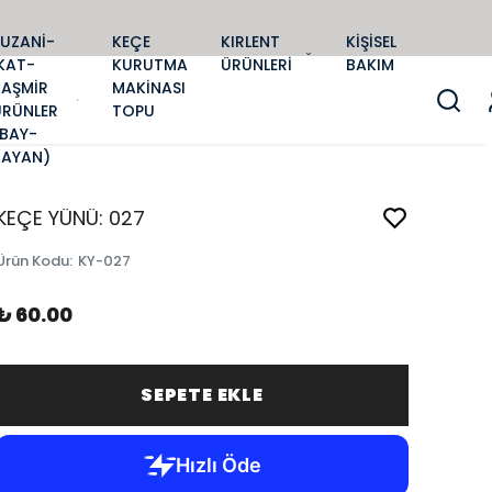
SUZANİ-
KEÇE
KIRLENT
KİŞİSEL
KAT-
KURUTMA
ÜRÜNLERİ
BAKIM
KAŞMİR
MAKİNASI
ÜRÜNLER
TOPU
(BAY-
BAYAN)
KEÇE YÜNÜ: 027
Ürün Kodu
:
KY-027
₺ 60.00
SEPETE EKLE