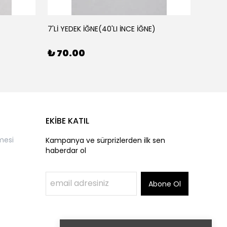
7'Lİ YEDEK İĞNE(40'LI İNCE İĞNE)
AHŞAP 
₺ 70.00
₺ 50
EKİBE KATIL
mesi
Kampanya ve sürprizlerden ilk sen
haberdar ol
Abone Ol