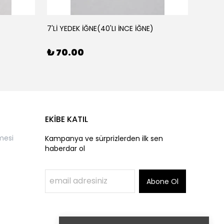
7'Lİ YEDEK İĞNE(40'LI İNCE İĞNE)
AHŞAP 
₺ 70.00
₺ 50
EKİBE KATIL
mesi
Kampanya ve sürprizlerden ilk sen
haberdar ol
Abone Ol