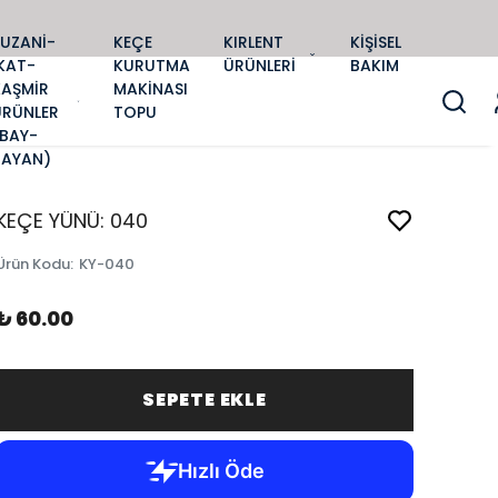
SUZANİ-
KEÇE
KIRLENT
KİŞİSEL
KAT-
KURUTMA
ÜRÜNLERİ
BAKIM
KAŞMİR
MAKİNASI
ÜRÜNLER
TOPU
(BAY-
BAYAN)
KEÇE YÜNÜ: 040
Ürün Kodu
:
KY-040
₺ 60.00
SEPETE EKLE