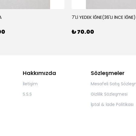
A
7'Lİ YEDEK İĞNE(36'LI İNCE İĞNE)
00
₺ 70.00
Hakkımızda
Sözleşmeler
İletişim
Mesafeli Satış Sözleş
S.S.S
Gizlilik Sözleşmesi
İptal & İade Politikası