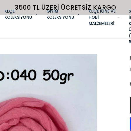
3500 TL ÜZERI ÜCRETSIZ KARGO
KEÇE
GİYİM
KEÇE İĞNE VE
KOLEKSİYONU
KOLEKSİYONU
HOBİ
İ
MALZEMELERİ