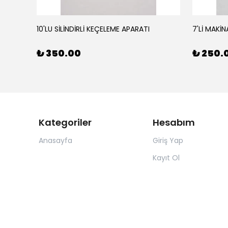
10'LU SİLİNDİRLİ KEÇELEME APARATI
7'Lİ MAKİN
₺ 350.00
₺ 250.
Kategoriler
Hesabım
Anasayfa
Giriş Yap
Kayıt Ol