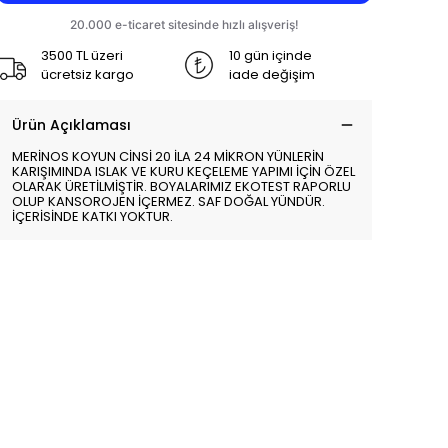
3500 TL üzeri
10 gün içinde
ücretsiz kargo
iade değişim
Ürün Açıklaması
MERİNOS KOYUN CİNSİ 20 İLA 24 MİKRON YÜNLERİN
KARIŞIMINDA ISLAK VE KURU KEÇELEME YAPIMI İÇİN ÖZEL
OLARAK ÜRETİLMİŞTİR. BOYALARIMIZ EKOTEST RAPORLU
OLUP KANSOROJEN İÇERMEZ. SAF DOĞAL YÜNDÜR.
İÇERİSİNDE KATKI YOKTUR.