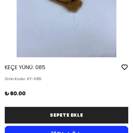
KEÇE YÜNÜ: 085
Ürün Kodu
:
KY-085
₺ 60.00
SEPETE EKLE