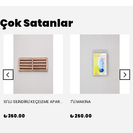
Çok Satanlar
10'LU SİLİNDİRLİ KEÇELEME APARATI
7'Lİ MAKİNA
₺ 350.00
₺ 250.00