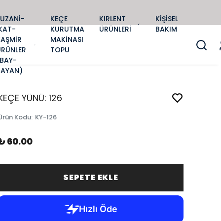
SUZANİ-
KEÇE
KIRLENT
KİŞİSEL
KAT-
KURUTMA
ÜRÜNLERİ
BAKIM
KAŞMİR
MAKİNASI
ÜRÜNLER
TOPU
(BAY-
BAYAN)
KEÇE YÜNÜ: 126
Ürün Kodu
:
KY-126
₺ 60.00
SEPETE EKLE