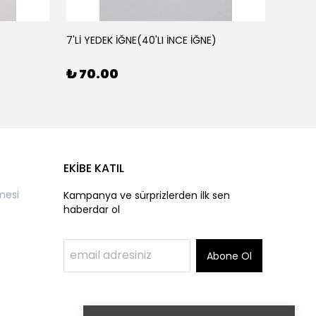
7'Lİ YEDEK İĞNE(40'LI İNCE İĞNE)
AHŞAP 
₺ 70.00
₺ 50
EKİBE KATIL
mesi
Kampanya ve sürprizlerden ilk sen
haberdar ol
Abone Ol