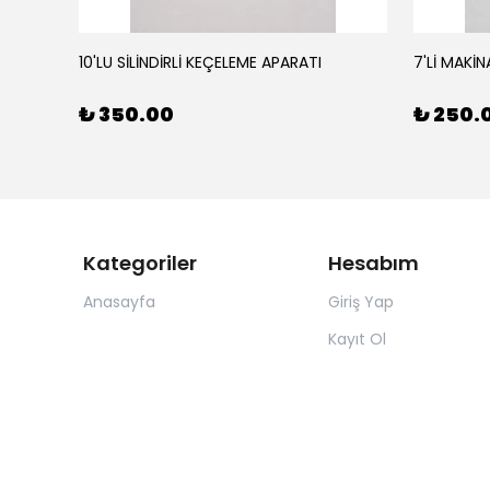
10'LU SİLİNDİRLİ KEÇELEME APARATI
7'Lİ MAKİN
₺ 350.00
₺ 250.
Kategoriler
Hesabım
Anasayfa
Giriş Yap
Kayıt Ol