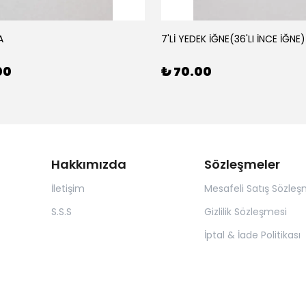
A
7'Lİ YEDEK İĞNE(36'LI İNCE İĞNE)
00
₺ 70.00
Hakkımızda
Sözleşmeler
İletişim
Mesafeli Satış Sözleş
S.S.S
Gizlilik Sözleşmesi
İptal & İade Politikası