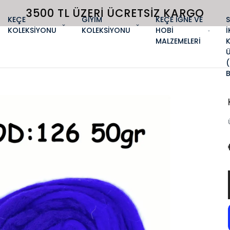
3500 TL ÜZERI ÜCRETSIZ KARGO
KEÇE
GİYİM
KEÇE İĞNE VE
KOLEKSİYONU
KOLEKSİYONU
HOBİ
İ
MALZEMELERİ