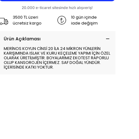
3500 TL üzeri
10 gün içinde
ücretsiz kargo
iade değişim
Ürün Açıklaması
MERİNOS KOYUN CİNSİ 20 İLA 24 MİKRON YÜNLERİN
KARIŞIMINDA ISLAK VE KURU KEÇELEME YAPIMI İÇİN ÖZEL
OLARAK ÜRETİLMİŞTİR. BOYALARIMIZ EKOTEST RAPORLU
OLUP KANSOROJEN İÇERMEZ. SAF DOĞAL YÜNDÜR.
İÇERİSİNDE KATKI YOKTUR.