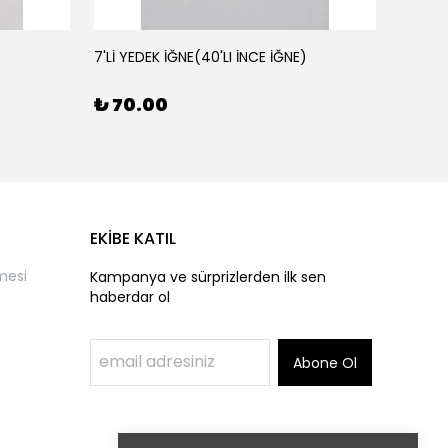
7'Lİ YEDEK İĞNE(40'LI İNCE İĞNE)
AHŞAP 
₺ 70.00
₺ 50
EKİBE KATIL
mesi
Kampanya ve sürprizlerden ilk sen
haberdar ol
Abone Ol