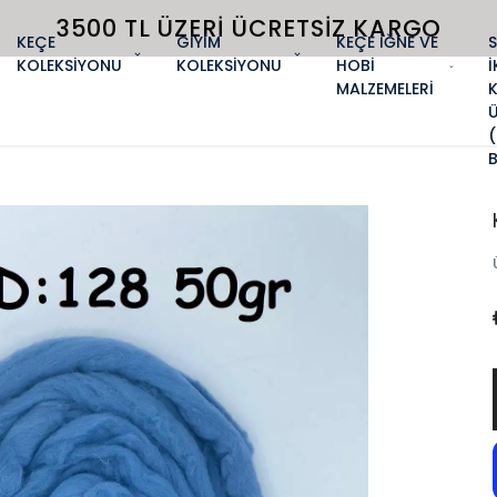
3500 TL ÜZERI ÜCRETSIZ KARGO
KEÇE
GİYİM
KEÇE İĞNE VE
KOLEKSİYONU
KOLEKSİYONU
HOBİ
İ
MALZEMELERİ