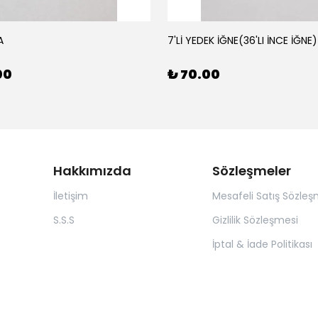
A
7'Lİ YEDEK İĞNE(36'LI İNCE İĞNE)
00
₺ 70.00
Hakkımızda
Sözleşmeler
İletişim
Mesafeli Satış Sözleş
S.S.S
Gizlilik Sözleşmesi
İptal & İade Politikası