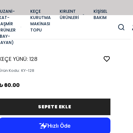
SUZANİ-
KEÇE
KIRLENT
KİŞİSEL
KAT-
KURUTMA
ÜRÜNLERİ
BAKIM
KAŞMİR
MAKİNASI
ÜRÜNLER
TOPU
(BAY-
BAYAN)
KEÇE YÜNÜ: 128
Ürün Kodu
:
KY-128
₺ 60.00
SEPETE EKLE