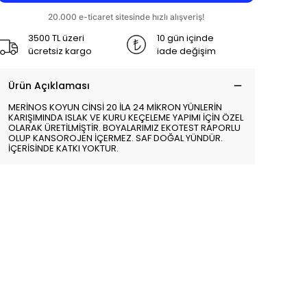
3500 TL üzeri
10 gün içinde
ücretsiz kargo
iade değişim
Ürün Açıklaması
MERİNOS KOYUN CİNSİ 20 İLA 24 MİKRON YÜNLERİN
KARIŞIMINDA ISLAK VE KURU KEÇELEME YAPIMI İÇİN ÖZEL
OLARAK ÜRETİLMİŞTİR. BOYALARIMIZ EKOTEST RAPORLU
OLUP KANSOROJEN İÇERMEZ. SAF DOĞAL YÜNDÜR.
İÇERİSİNDE KATKI YOKTUR.