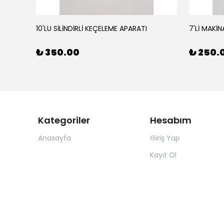
10'LU SİLİNDİRLİ KEÇELEME APARATI
7'Lİ MAKİN
₺ 350.00
₺ 250.
Kategoriler
Hesabım
Anasayfa
Giriş Yap
Kayıt Ol