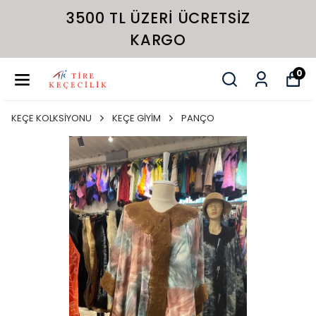
3500 TL ÜZERI ÜCRETSIZ
KARGO
0
KEÇE KOLKSİYONU
KEÇE GİYİM
PANÇO