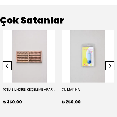
Çok Satanlar
10'LU SİLİNDİRLİ KEÇELEME APARATI
7'Lİ MAKİNA
₺ 350.00
₺ 250.00