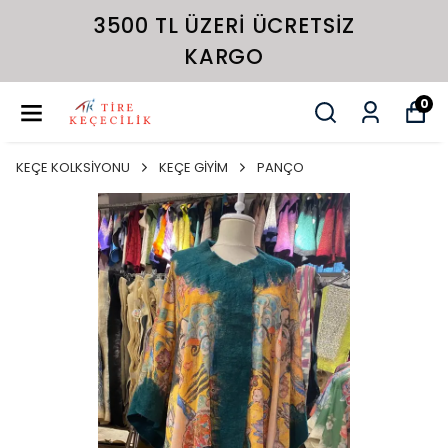
3500 TL ÜZERI ÜCRETSIZ
KARGO
0
KEÇE KOLKSİYONU
KEÇE GİYİM
PANÇO