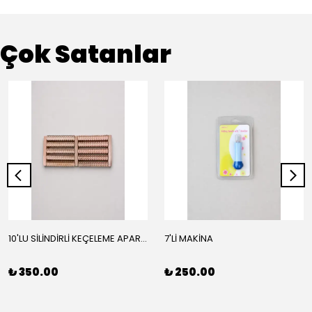
Çok Satanlar
10'LU SİLİNDİRLİ KEÇELEME APARATI
7'Lİ MAKİNA
₺ 350.00
₺ 250.00